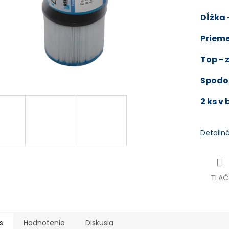
Dĺžka
Prieme
Top - 
Spodok
2 ks v 
Detailn
TLAČ
s
Hodnotenie
Diskusia