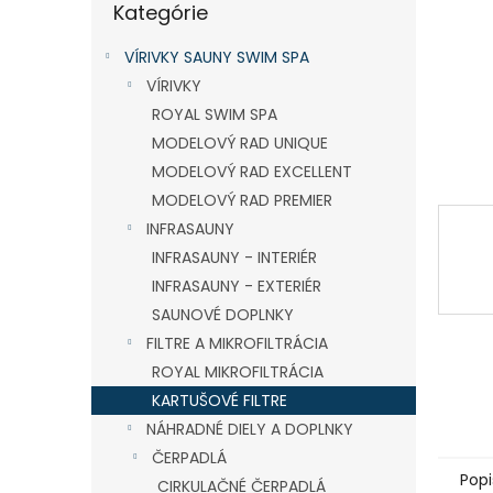
Kategórie
kategórie
VÍRIVKY SAUNY SWIM SPA
VÍRIVKY
ROYAL SWIM SPA
MODELOVÝ RAD UNIQUE
MODELOVÝ RAD EXCELLENT
MODELOVÝ RAD PREMIER
INFRASAUNY
INFRASAUNY - INTERIÉR
INFRASAUNY - EXTERIÉR
SAUNOVÉ DOPLNKY
FILTRE A MIKROFILTRÁCIA
ROYAL MIKROFILTRÁCIA
KARTUŠOVÉ FILTRE
NÁHRADNÉ DIELY A DOPLNKY
ČERPADLÁ
Popi
CIRKULAČNÉ ČERPADLÁ