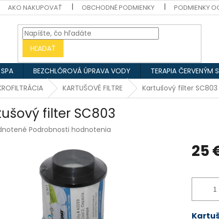
AKO NAKUPOVAŤ
OBCHODNÉ PODMIENKY
PODMIENKY O
HĽADAŤ
 SPA
BEZCHLÓROVÁ ÚPRAVA VODY
TERAPIA ČERVENÝM 
IKROFILTRÁCIA
KARTUŠOVÉ FILTRE
Kartušový filter SC803
tušový filter SC803
rné
dnotené
Podrobnosti hodnotenia
enie
25 
tu
Jednotk
cena:
čiek.
Kartuš