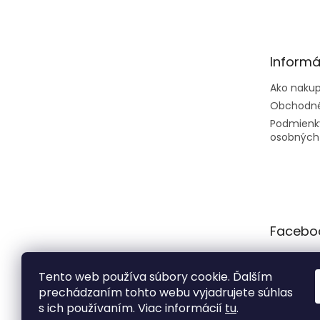
á
p
ä
t
Informá
i
e
Ako naku
Obchodné
Podmienk
osobných
Facebo
Tento web používa súbory cookie. Ďalším
prechádzaním tohto webu vyjadrujete súhlas
s ich používaním. Viac informácií
tu
.