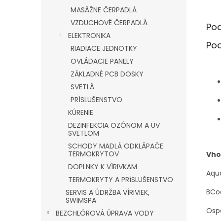
MASÁŽNE ČERPADLÁ
VZDUCHOVÉ ČERPADLÁ
Po
ELEKTRONIKA
Po
RIADIACE JEDNOTKY
OVLÁDACIE PANELY
ZÁKLADNÉ PCB DOSKY
SVETLÁ
PRÍSLUŠENSTVO
KÚRENIE
DEZINFEKCIA OZÓNOM A UV
SVETLOM
SCHODY MADLÁ ODKLÁPAČE
TERMOKRYTOV
Vho
DOPLNKY K VÍRIVKAM
Aqu
TERMOKRYTY A PRíSLUŠENSTVO
BCoo
SERVIS A ÚDRŽBA VÍRIVIEK,
SWIMSPA
Osp
BEZCHLÓROVÁ ÚPRAVA VODY