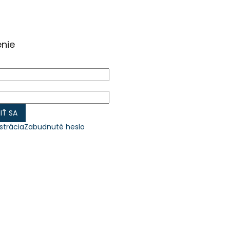
enie
IŤ SA
strácia
Zabudnuté heslo