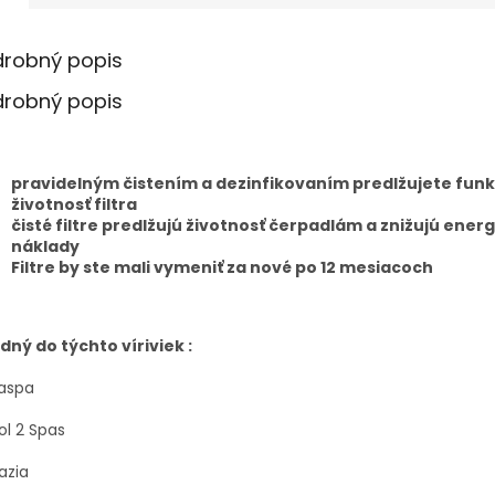
drobný popis
drobný popis
pravidelným čistením a dezinfikovaním predlžujete funk
životnosť filtra
čisté filtre predlžujú životnosť čerpadlám a znižujú ener
náklady
Filtre by ste mali vymeniť za nové po 12 mesiacoch
dný do týchto víriviek :
aspa
l 2 Spas
azia