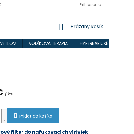
CHRANY OSOBNÝCH ÚDAJOV
Prihlásenie
NÁKUPNÝ
Prázdny košík
KOŠÍK
SVETLOM
VODÍKOVÁ TERAPIA
HYPERBARICKÉ KOMORY
€
/ ks
ová
Pridať do košíka
ový filter do nafukovacích víriviek