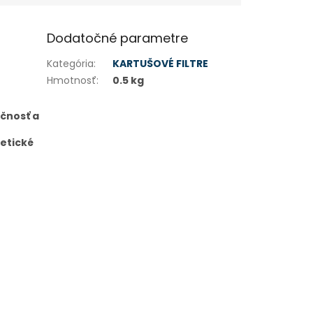
Dodatočné parametre
Kategória
:
KARTUŠOVÉ FILTRE
Hmotnosť
:
0.5 kg
čnosť a
getické