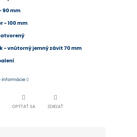
 - 90 mm
r - 100 mm
zatvorený
 - vnútorný jemný závit 70 mm
balení
é informácie
OPÝTAŤ SA
ZDIEĽAŤ