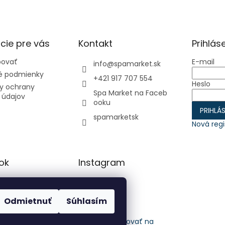
cie pre vás
Kontakt
Prihlás
povať
E-mail
info
@
spamarket.sk
 podmienky
+421 917 707 554
Heslo
y ochrany
Spa Market na Faceb
 údajov
ooku
PRIHLÁS
spamarketsk
Nová regi
ok
Instagram
Odmietnuť
Súhlasím
Sledovať na