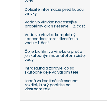
vždy
Dôležité informácie pred kúpou
vírivky
Voda vo vírivke: najčastejšie
problémy a ich riešenie – 2. časť
Voda vo vírivke: kompletný
sprievodca starostlivosťou o
vodu – 1. časť
Čo je biofilm vo vírivke a prečo
je skutočným nepriateľom čistej
vody
Infrasauna a zdravie: čo sa
skutočne deje vo vašom tele
Lacná vs kvalitná infrasauna:
rozdiel, ktorý pocítite na
vlastnom tele
Z