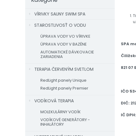
VÍRIVKY SAUNY SWIM SPA
T
u
STAROSTLIVOSŤ O VODU
ÚPRAVA VODY VO VÍRIVKE
SPA mar
ÚPRAVA VODY V BAZÉNE
AUTOMATICKÉ DÁVKOVACIE
Čiližs
ZARIADENIA
821 07
TERAPIA ČERVENÝM SVETLOM
RedLight panely Unique
RedLight panely Premier
IČO 53
VODÍKOVÁ TERAPIA
DIČ: 2
MOLEKULÁRNY VODÍK
IČ DPH
VODÍKOVÉ GENERÁTORY -
INHALÁTORY