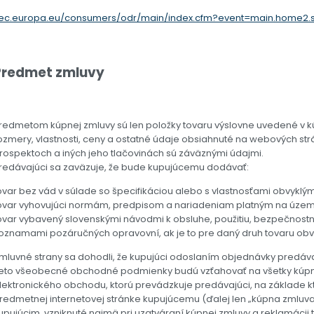
//ec.europa.eu/consumers/odr/main/index.cfm?event=main.home2
Predmet zmluvy
redmetom kúpnej zmluvy sú len položky tovaru výslovne uvedené v k
ozmery, vlastnosti, ceny a ostatné údaje obsiahnuté na webových s
rospektoch a iných jeho tlačovinách sú záväznými údajmi.
redávajúci sa zaväzuje, že bude kupujúcemu dodávať:
ovar bez vád v súlade so špecifikáciou alebo s vlastnosťami obvyklým
ovar vyhovujúci normám, predpisom a nariadeniam platným na území 
ovar vybavený slovenskými návodmi k obsluhe, použitiu, bezpečnostn
oznamami pozáručných opravovní, ak je to pre daný druh tovaru obv
mluvné strany sa dohodli, že kupujúci odoslaním objednávky predávaj
ieto všeobecné obchodné podmienky budú vzťahovať na všetky kúpne
lektronického obchodu, ktorú prevádzkuje predávajúci, na základe k
redmetnej internetovej stránke kupujúcemu (ďalej len „kúpna zmluva
upujúcim, vzniknuté najmä pri uzatváraní kúpnej zmluvy a reklamáci