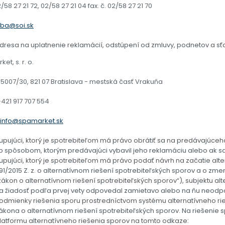
02/58 27 21 72, 02/58 27 21 04 fax. č. 02/58 27 21 70
ba@soi.sk
dresa na uplatnenie reklamácií, odstúpení od zmluvy, podnetov a sť
et, s. r. o.
á 5007/30, 821 07 Bratislava - mestská časť Vrakuňa
+421 917 707 554
info@spamarket.sk
upujúci, ktorý je spotrebiteľom má právo obrátiť sa na predávajúceho
o spôsobom, ktorým predávajúci vybavil jeho reklamáciu alebo ak sa
upujúci, ktorý je spotrebiteľom má právo podať návrh na začatie alte
91/2015 Z. z. o alternatívnom riešení spotrebiteľských sporov a o zm
zákon o alternatívnom riešení spotrebiteľských sporov“), subjektu al
a žiadosť podľa prvej vety odpovedal zamietavo alebo na ňu neodpo
odmienky riešenia sporu prostredníctvom systému alternatívneho rieše
ákona o alternatívnom riešení spotrebiteľských sporov. Na riešenie 
latformu alternatívneho riešenia sporov na tomto odkaze: