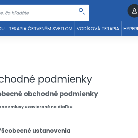
DU
TERAPIA ČERVENÝM SVETLOM
VODÍKOVÁ TERAPIA
HYPER
chodné podmienky
obecné obchodné podmienky
pne zmluvy uzavierané na diaľku
Všeobecné ustanovenia