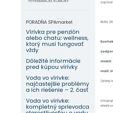
HYPERBARICKÉ KOMORY
zapísan
PORADŇA SPAmarket
IBAN: S
Vírivka pre penzión
alebo chatu: wellness,
Kontak
ktorý musí fungovať
vždy
zodpov
Dôležité informácie
mobil: 
pred kúpou vírivky
mail: 
Voda vo vírivke:
(ďalej 
najčastejšie problémy
a ich riešenie – 2. časť
Voda vo vírivke:
a kupuj
kompletný sprievodca
elektr
starostlivosťou o vodu