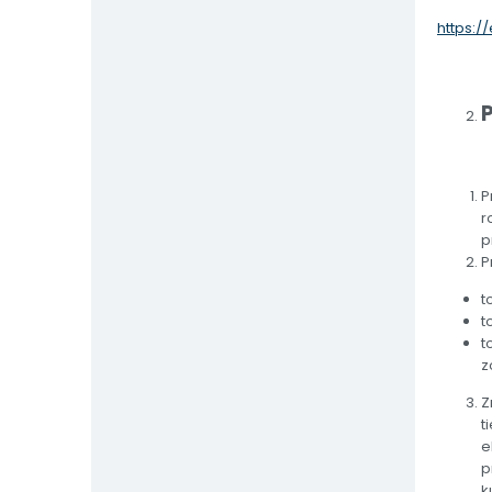
https:
P
r
p
P
t
t
t
z
Z
t
e
p
k