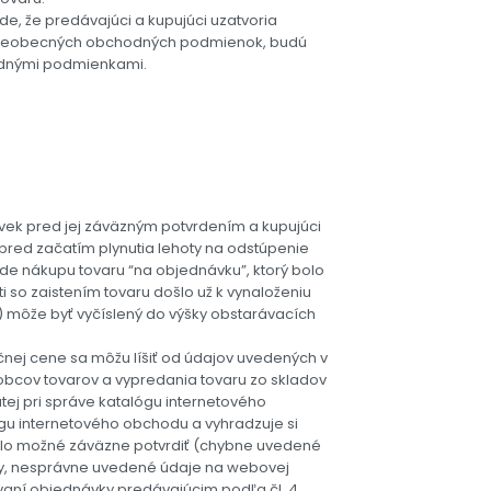
, že predávajúci a kupujúci uzatvoria
 všeobecných obchodných podmienok, budú
odnými podmienkami.
ek pred jej záväzným potvrdením a kupujúci
pred začatím plynutia lehoty na odstúpenie
de nákupu tovaru “na objednávku”, ktorý bolo
i so zaistením tovaru došlo už k vynaloženiu
 môže byť vyčíslený do výšky obstarávacích
čnej cene sa môžu líšiť od údajov uvedených v
robcov tovarov a vypredania tovaru zo skladov
tej pri správe katalógu internetového
gu internetového obchodu a vyhradzuje si
bolo možné záväzne potvrdiť (chybne uvedené
ily, nesprávne uvedené údaje na webovej
ovaní objednávky predávajúcim podľa čl. 4