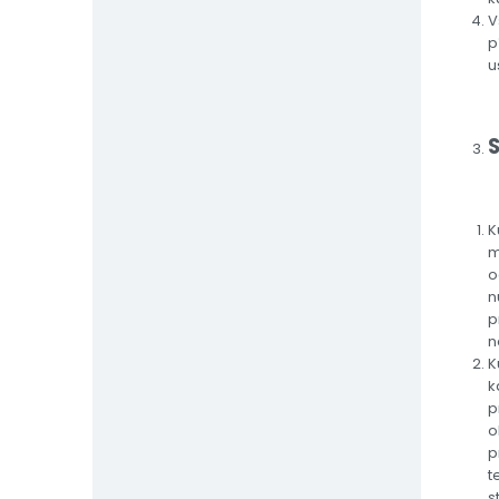
V
p
u
K
m
o
n
p
n
K
k
p
o
p
t
s