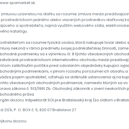
/www.spamarket.sk.
zmluvou uzavretou na diaľku sa rozumie zmluva medzi predávajúci
 prostredníctvom jedného alebo viacerých prostriedkov diaľkovej ko
júceho a spotrebiteľa, najmä využitím webového sídla, elektronickej 
vého katalógu.
potrebiteľom sa rozumie fyzická osoba, ktorá nakupuje tovar alebo sl
mluvy nekoná v rámci predmetu svojej podnikateľskej činnosti, zam
bchodné podmienky sa s výnimkou čl. 8 týchto všeobecných obchod
zatvárané prostredníctvom internetového obchodu medzi predávajúci
ričom zaškrtnutím políčka pred odoslaním objednávky kupujúci vyjad
bchodnými podmienkami, v plnom rozsahu porozumel ich obsahu a že s
vádza pojem spotrebiteľ, vzťahujú sa dotknuté ustanovenia aj na kup
ýchto všeobecných obchodných podmienok, namiesto ktorých sa vo 
prava zákona č. 513/1991 Zb. Obchodný zákonník v znení neskorších 
bchodného práva.
rgán dozoru: Inšpektorát SOI pre Bratislavský kraj (so sídlom v Bratis
á 21/A, P. O. BOX č. 5, 820 07 Bratislava 27
výkonu dozoru