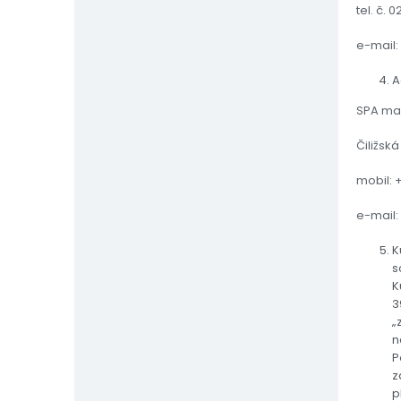
tel. č. 
e-mail:
A
SPA mark
Čiližsk
mobil: 
e-mail:
K
s
K
3
„
n
P
z
p