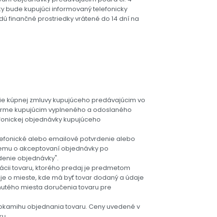
 bude kupujúci informovaný telefonicky
ú finančné prostriedky vrátené do 14 dní na
ie kúpnej zmluvy kupujúceho predávajúcim vo
forme kupujúcim vyplneného a odoslaného
efonickej objednávky kupujúceho
fonické alebo emailové potvrdenie alebo
cemu o akceptovaní objednávky po
denie objednávky".
cii tovaru, ktorého predaj je predmetom
aje o mieste, kde má byť tovar dodaný a údaje
utého miesta doručenia tovaru pre
 okamihu objednania tovaru. Ceny uvedené v
ku.