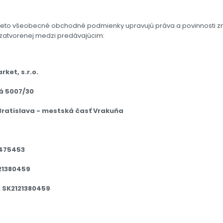
ieto všeobecné obchodné podmienky upravujú práva a povinnosti zm
zatvorenej medzi predávajúcim:
ket, s.r.o.
ká 5007/30
 Bratislava - mestská časť Vrakuňa
475453
121380459
: SK2121380459