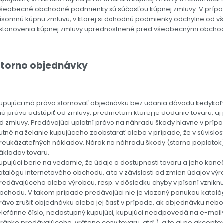
šeobecné obchodné podmienky sú súčasťou kúpnej zmluvy. V prípade
ísomnú kúpnu zmluvu, v ktorej si dohodnú podmienky odchylne od
stanovenia kúpnej zmluvy uprednostnené pred všeobecnými obch
Storno objednávky
upujúci má právo stornovať objednávku bez udania dôvodu kedykoľv
á právo odstúpiť od zmluvy, predmetom ktorej je dodanie tovaru, aj 
d zmluvy. Predávajúci uplatní právo na náhradu škody hlavne v prípa
utné na želanie kupujúceho zaobstarať alebo v prípade, že v súvislost
reukázateľných nákladov. Nárok na náhradu škody (storno poplatok)
ákladov tovaru.
upujúci berie na vedomie, že údaje o dostupnosti tovaru a jeho kone
atalógu internetového obchodu, a to v závislosti od zmien údajov vý
redávajúceho alebo výrobcu, resp. v dôsledku chyby v písaní vzniknu
bchodu. V takom prípade predávajúci nie je viazaný ponukou kataló
rávo zrušiť objednávku alebo jej časť v prípade, ak objednávku ne
elefónne číslo, nedostupný kupujúci, kupujúci neodpovedá na e-ma
tránke predávajúceho, vrátane ceny tovaru, atď.), a to aj po akcept