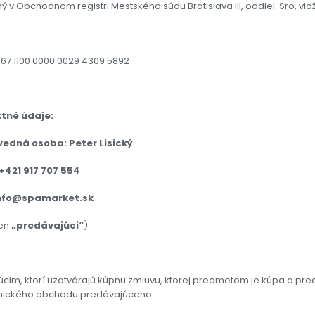
ý v Obchodnom registri Mestského súdu Bratislava III, oddiel: Sro, vlo
K67 1100 0000 0029 4309 5892
tné údaje:
edná osoba: Peter Lisický
+421 917 707 554
info@spamarket.sk
len
„predávajúci“
)
úcim, ktorí uzatvárajú kúpnu zmluvu, ktorej predmetom je kúpa a pred
onického obchodu predávajúceho: