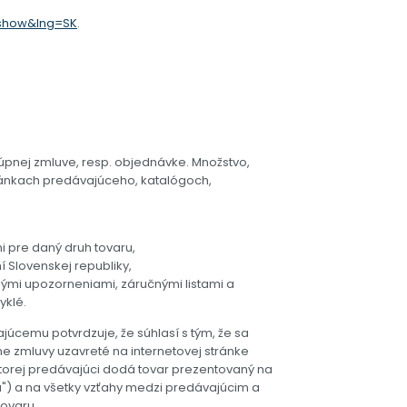
.show&lng=SK
.
úpnej zmluve, resp. objednávke. Množstvo,
tránkach predávajúceho, katalógoch,
i pre daný druh tovaru,
Slovenskej republiky,
ými upozorneniami, záručnými listami a
yklé.
úcemu potvrdzuje, že súhlasí s tým, že sa
 zmluvy uzavreté na internetovej stránke
torej predávajúci dodá tovar prezentovaný na
") a na všetky vzťahy medzi predávajúcim a
i tovaru.