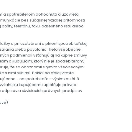
m a spotrebiteľom dohodnutá a uzavretá
munikácie bez súčasnej fyzickej prítomnosti
pošty, telefónu, faxu, adresného listu alebo
užby a pri uzatváraní a plnení spotrebiteľskej
estnania alebo povolania. Tieto všeobecné
ných podmienok vzťahujú aj na kúpne zmluvy
m a kupujúcim, ktorý nie je spotrebiteľom,
ruje, že sa oboznámil s týmito všeobecnými
 nimi súhlasí. Pokiaľ sa ďalej v texte
ujúceho - nespotrebiteľa s výnimkou čl. 8
vzťahu ku kupujúcemu uplatňuje právna
predpisov a súvisiacich právnych predpisov
lave)