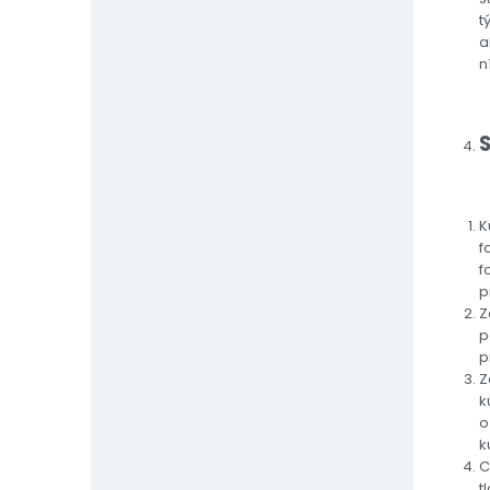
t
a
n
K
f
f
p
Z
p
p
Z
k
o
k
C
t