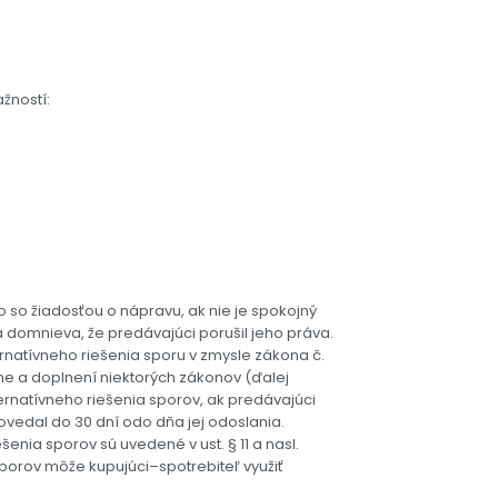
ažností:
 so žiadosťou o nápravu, ak nie je spokojný
 domnieva, že predávajúci porušil jeho práva.
rnatívneho riešenia sporu v zmysle zákona č.
ene a doplnení niektorých zákonov (ďalej
ternatívneho riešenia sporov, ak predávajúci
vedal do 30 dní odo dňa jej odoslania.
nia sporov sú uvedené v ust. § 11 a nasl.
sporov môže kupujúci–spotrebiteľ využiť