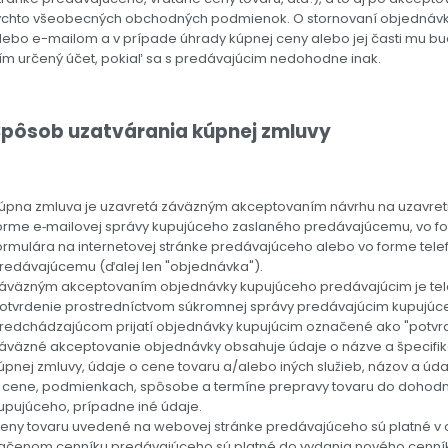
ýchto všeobecných obchodných podmienok. O stornovaní objednávky
lebo e-mailom a v prípade úhrady kúpnej ceny alebo jej časti mu bud
ím určený účet, pokiaľ sa s predávajúcim nedohodne inak.
Spôsob uzatvárania kúpnej zmluvy
úpna zmluva je uzavretá záväzným akceptovaním návrhu na uzavret
orme e‐mailovej správy kupujúceho zaslaného predávajúcemu, vo 
ormulára na internetovej stránke predávajúceho alebo vo forme tel
redávajúcemu (ďalej len "objednávka").
áväzným akceptovaním objednávky kupujúceho predávajúcim je tele
otvrdenie prostredníctvom súkromnej správy predávajúcim kupujú
redchádzajúcom prijatí objednávky kupujúcim označené ako "potvr
áväzné akceptovanie objednávky obsahuje údaje o názve a špecifiká
úpnej zmluvy, údaje o cene tovaru a/alebo iných služieb, názov a úd
 cene, podmienkach, spôsobe a termíne prepravy tovaru do dohodn
upujúceho, prípadne iné údaje.
eny tovaru uvedené na webovej stránke predávajúceho sú platné v
lačenom cenníku predávajúceho sú platné do vydania nového cenní