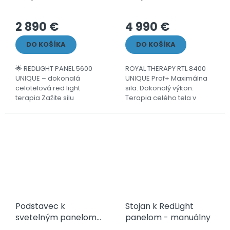
2 890 €
4 990 €
DO KOŠÍKA
DO KOŠÍKA
🌟 REDLIGHT PANEL 5600
ROYAL THERAPY RTL 8400
UNIQUE – dokonalá
UNIQUE Prof+ Maximálna
celotelová red light
sila. Dokonalý výkon.
terapia Zažite silu
Terapia celého tela v
profesionálnej
prémiovej forme. Najväčší
infračervenej terapie
a najpokročilejší panel z
svetlom s modelom ROYAL
radu ROYAL THERAPY
THERAPY RTL 5600 UNIQUE
predstavuje...
–...
Podstavec k
Stojan k RedLight
svetelným panelom
panelom - manuálny
Unique