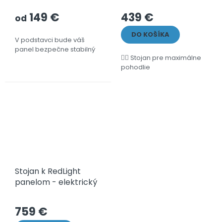
149 €
439 €
od
DO KOŠÍKA
V podstavci bude váš
panel bezpečne stabilný
🧍‍♂️ Stojan pre maximálne
pohodlie
Stojan k RedLight
panelom - elektrický
759 €