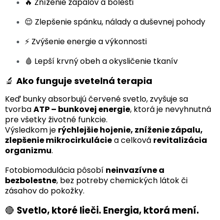
🔥 Zníženie zápalov a bolesti
😌 Zlepšenie spánku, nálady a duševnej pohody
⚡ Zvýšenie energie a výkonnosti
🩸 Lepší krvný obeh a okysličenie tkanív
🔬
Ako funguje svetelná terapia
Keď bunky absorbujú červené svetlo, zvyšuje sa
tvorba
ATP – bunkovej energie
, ktorá je nevyhnutná
pre všetky životné funkcie.
Výsledkom je
rýchlejšie hojenie, zníženie zápalu,
zlepšenie mikrocirkulácie
a celková
revitalizácia
organizmu
.
Fotobiomodulácia pôsobí
neinvazívne a
bezbolestne
, bez potreby chemických látok či
zásahov do pokožky.
🔴
Svetlo, ktoré lieči. Energia, ktorá mení.