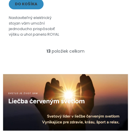
DO KOŠÍKA
Nastaviteľný elektrický
stojan vám umožní
jednoducho prispôsobiť
výšku a uhol panela ROYAL
THERAPY pre maximálne
pohodlie pri terapii.
13
položiek celkom
O
v
l
á
d
a
c
i
e
p
r
v
k
y