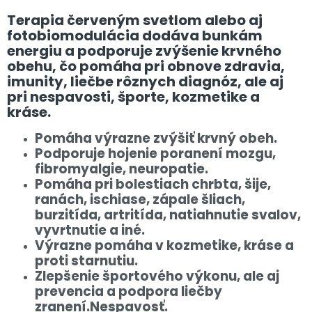
v
ý
Terapia červeným svetlom alebo aj
p
fotobiomodulácia dodáva bunkám
i
energiu a podporuje zvýšenie krvného
s
obehu, čo pomáha pri obnove zdravia,
u
imunity, liečbe rôznych diagnóz, ale aj
pri nespavosti, športe, kozmetike a
kráse.
Pomáha výrazne zvýšiť krvný obeh.
Podporuje hojenie poranení mozgu,
fibromyalgie, neuropatie.
Pomáha pri bolestiach chrbta, šije,
ranách, ischiase, zápale šliach,
burzitída, artritída, natiahnutie svalov,
vyvrtnutie a iné.
Výrazne pomáha v kozmetike, kráse a
proti starnutiu.
Zlepšenie športového výkonu, ale aj
prevencia a podpora liečby
zranení.
Nespavosť.