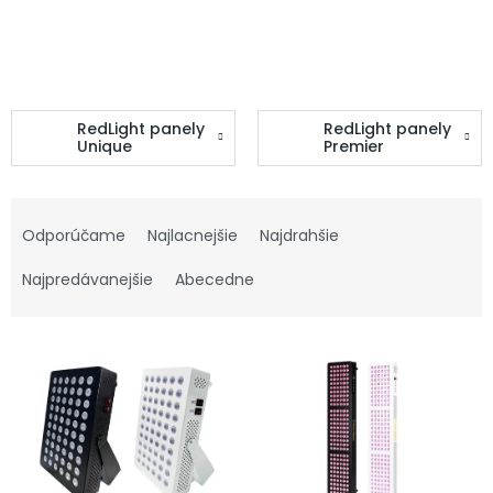
RedLight panely
RedLight panely
Unique
Premier
R
a
Odporúčame
Najlacnejšie
Najdrahšie
d
e
Najpredávanejšie
Abecedne
n
i
V
e
ý
p
p
r
i
o
s
d
p
u