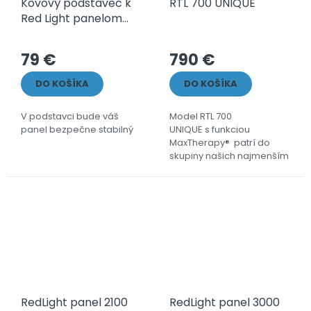
Kovový podstavec k
RTL 700 UNIQUE
Red Light panelom
Premier
79 €
790 €
DO KOŠÍKA
DO KOŠÍKA
V podstavci bude váš
Model RTL 700
panel bezpečne stabilný
UNIQUE s funkciou
MaxTherapy® patrí do
skupiny našich najmenším
panelov, ale čo sa úžitku
týka poskytne vám tú
najkomplexnejšiu lokálnu...
RedLight panel 2100
RedLight panel 3000