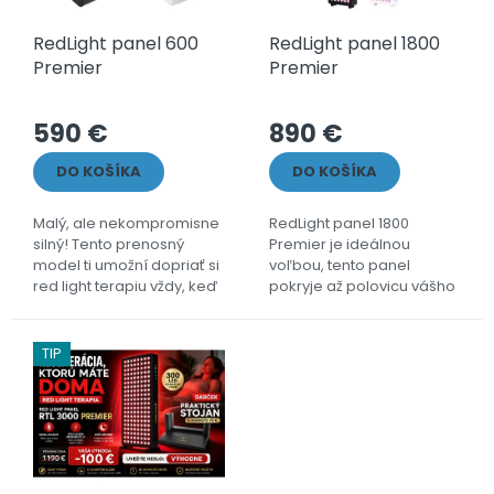
r
k
o
t
RedLight panel 600
RedLight panel 1800
d
o
Premier
Premier
u
v
k
t
590 €
890 €
o
v
DO KOŠÍKA
DO KOŠÍKA
Malý, ale nekompromisne
RedLight panel 1800
silný! Tento prenosný
Premier je ideálnou
model ti umožní dopriať si
voľbou, tento panel
red light terapiu vždy, keď
pokryje až polovicu vášho
to potrebuješ – doma, v
tela a vďaka svojmu
práci či na cestách.
optimalizovanému výkonu
Kompaktný rozmer,
prináša rýchle a viditeľné
TIP
špičkový...
výsedky. Kompaktná...