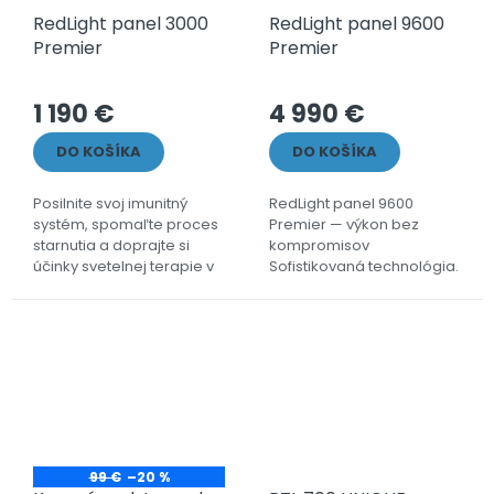
RedLight panel 3000
RedLight panel 9600
Premier
Premier
1 190 €
4 990 €
DO KOŠÍKA
DO KOŠÍKA
Posilnite svoj imunitný
RedLight panel 9600
systém, spomaľte proces
Premier — výkon bez
starnutia a doprajte si
kompromisov
účinky svetelnej terapie v
Sofistikovaná technológia.
profesionálnej
Precízne spracovanie.
kvalite.RedLight panel
Prémiová kvalita.
3000 Premier ošetrí až
Výnimočný dizajn. To je
polovicu...
RedLight panel 9600...
99 €
–20 %