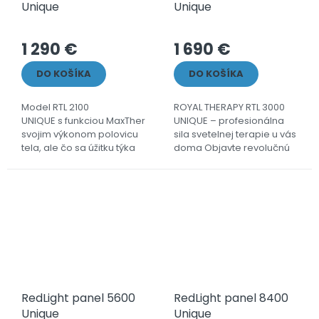
Unique
Unique
1 290 €
1 690 €
DO KOŠÍKA
DO KOŠÍKA
Model RTL 2100
ROYAL THERAPY RTL 3000
UNIQUE s funkciou MaxTherapy® obsiahne
UNIQUE – profesionálna
svojim výkonom polovicu
sila svetelnej terapie u vás
tela, ale čo sa úžitku týka
doma Objavte revolučnú
poskytne vám tú
silu červeného svetla a
najkomplexnejšiu...
infražiarenia (NIR) s
panelom ROYAL THERAPY
RTL 3000...
RedLight panel 5600
RedLight panel 8400
Unique
Unique