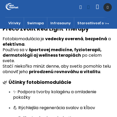
Prejsť
na
obsah
RED LIGHT THERAPY
Vírivky
Swimspa
Infrasauny
Starostlivosť o vodu
Prečo zvoliť Red Light Therapy
Fotobiomodulácia je
vedecky overená
,
bezpečná
a
efektívna
.
Používa sa v
športovej medicíne, fyzioterapii,
dermatológii aj wellness terapiách
po celom
svete.
Stačí niekoľko minút denne, aby svetlo pomohlo telu
obnoviť jeho
prirodzenú rovnováhu a vitalitu
.
🌿
Účinky fotobiomodulácie
✨ Podpora tvorby kolagénu a omladenie
pokožky
💪 Rýchlejšia regenerácia svalov a kĺbov