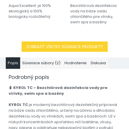
z
Aqua Excellent je 100%
Bezchlórová dezinfekcia
5
ekologický a 100%
vody na báze oxidu
hviezdičiek.
biologicky rozložiteľný
chloričitého pre vírivky,
swim spa a bazény.
Vysoko účinná, bez
zápachu chlóru a šetrná k
pokožke.
ZOBRAZIŤ VŠETKY SÚVISIACE PRODUKTY
Popis
Súvisiace súbory (2)
Hodnotenie
Diskusia
Podrobný popis
🧴 KYROL TC – Bezchlórová dezinfekcia vody pre
vírivky, swim spa a bazény
KYROL TC
je moderný bezchlórový dezinfekčný prípravok
na báze oxidu chloričitého, určený na účinnú a dlhodobú
dezinfekciu vody vo vírivkách, swim spa a bazénoch. Už v
nízkych koncentráciách spoľahlivo ničí baktérie, vírusy,
riasy, plesne a odstraňuje nebezpečný biofilm z potrubí.