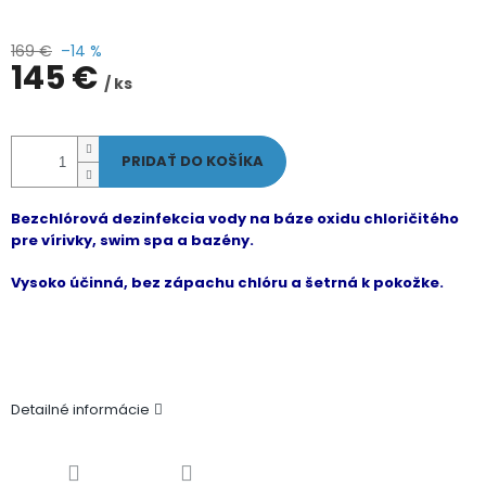
169 €
–14 %
145 €
/ ks
Jednotková
cena:
PRIDAŤ DO KOŠÍKA
Bezchlórová dezinfekcia vody na báze oxidu chloričitého
pre vírivky, swim spa a bazény.
Vysoko účinná, bez zápachu chlóru a šetrná k pokožke.
Detailné informácie