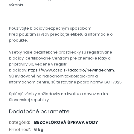
výrobku.
Používajte biocídy bezpečným spôsobom.
Pred použitím si vždy prečítajte etiketu a informácie o
produkte.
Všetky naše dezinfekčné prostriedky sú registrované
biocídy, certifikované Centrom pre chemické látky a
prípravky SR, vedené v registri
biocídov:
https://www.ccsp.sk/databio/newindex.htm
.
Sú evidované na Národnom toxikologickom a
informačnom centre, sú testované podľa normy ISO 17025.
Spĺňajú všetky požiadavky na kvalitu a dovoz na trh
Slovenskej republiky.
Dodatočné parametre
Kategória
:
BEZCHLÓROVÁ ÚPRAVA VODY
Hmotnosť
:
6 kg