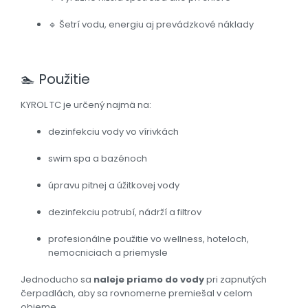
🔹 Šetrí vodu, energiu aj prevádzkové náklady
🏊
Použitie
KYROL TC je určený najmä na:
dezinfekciu vody vo vírivkách
swim spa a bazénoch
úpravu pitnej a úžitkovej vody
dezinfekciu potrubí, nádrží a filtrov
profesionálne použitie vo wellness, hoteloch,
nemocniciach a priemysle
Jednoducho sa
naleje priamo do vody
pri zapnutých
čerpadlách, aby sa rovnomerne premiešal v celom
objeme.