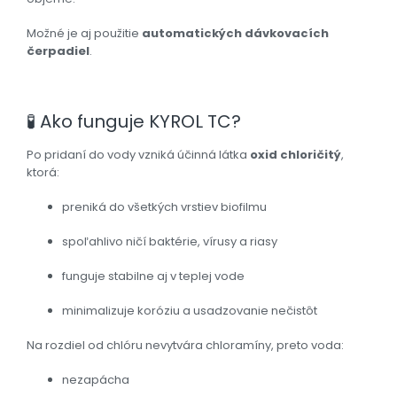
Možné je aj použitie
automatických dávkovacích
čerpadiel
.
🧪
Ako funguje KYROL TC?
Po pridaní do vody vzniká účinná látka
oxid chloričitý
,
ktorá:
preniká do všetkých vrstiev biofilmu
spoľahlivo ničí baktérie, vírusy a riasy
funguje stabilne aj v teplej vode
minimalizuje koróziu a usadzovanie nečistôt
Na rozdiel od chlóru nevytvára chloramíny, preto voda:
nezapácha