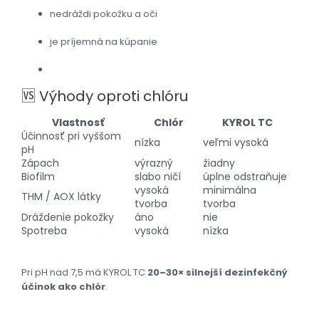
nedráždi pokožku a oči
je príjemná na kúpanie
🆚
Výhody oproti chlóru
Vlastnosť
Chlór
KYROL TC
Účinnosť pri vyššom
nízka
veľmi vysoká
pH
Zápach
výrazný
žiadny
Biofilm
slabo ničí
úplne odstraňuje
vysoká
minimálna
THM / AOX látky
tvorba
tvorba
Dráždenie pokožky
áno
nie
Spotreba
vysoká
nízka
Pri pH nad 7,5 má KYROL TC
20–30× silnejší dezinfekčný
účinok ako chlór
.