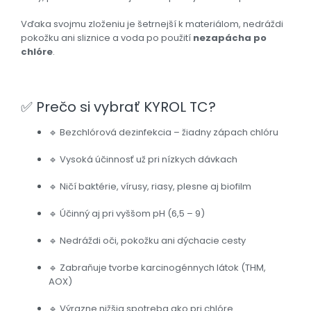
Vďaka svojmu zloženiu je šetrnejší k materiálom, nedráždi
pokožku ani sliznice a voda po použití
nezapácha po
chlóre
.
✅ Prečo si vybrať KYROL TC?
🔹 Bezchlórová dezinfekcia – žiadny zápach chlóru
🔹 Vysoká účinnosť už pri nízkych dávkach
🔹 Ničí baktérie, vírusy, riasy, plesne aj biofilm
🔹 Účinný aj pri vyššom pH (6,5 – 9)
🔹 Nedráždi oči, pokožku ani dýchacie cesty
🔹 Zabraňuje tvorbe karcinogénnych látok (THM,
AOX)
🔹 Výrazne nižšia spotreba ako pri chlóre