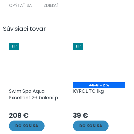
OPÝTAŤ SA
ZDIEĽAŤ
Súvisiaci tovar
TIP
TIP
40 €
–2 %
Swim Spa Aqua
KYROL TC 1kg
Excellent 26 balení po
100g
Priemerné
hodnotenie
209 €
39 €
produktu
je
DO KOŠÍKA
DO KOŠÍKA
5,0