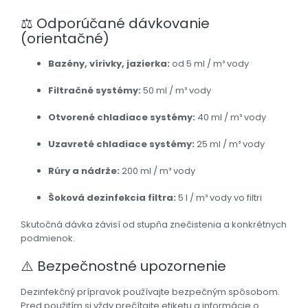
⚖️
Odporúčané dávkovanie
(orientačné)
Bazény, vírivky, jazierka:
od 5 ml / m³ vody
Filtračné systémy:
50 ml / m³ vody
Otvorené chladiace systémy:
40 ml / m³ vody
Uzavreté chladiace systémy:
25 ml / m³ vody
Rúry a nádrže:
200 ml / m³ vody
Šoková dezinfekcia filtra:
5 l / m³ vody vo filtri
Skutočná dávka závisí od stupňa znečistenia a konkrétnych
podmienok.
⚠️ Bezpečnostné upozornenie
Dezinfekčný prípravok používajte bezpečným spôsobom.
Pred použitím si vždy prečítajte etiketu a informácie o