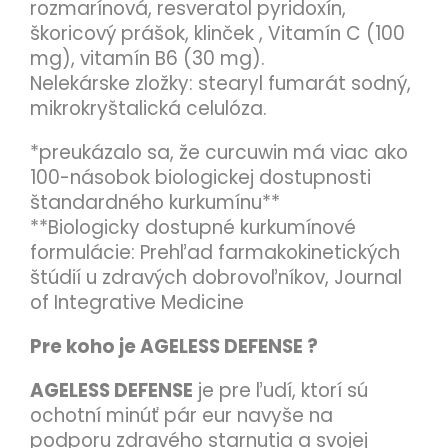
rozmarínová, resveratol pyridoxín,
škoricový prášok, klinček , Vitamín C (100
mg), vitamín B6 (30 mg).
Nelekárske zložky: stearyl fumarát sodný,
mikrokryštalická celulóza.
*preukázalo sa, že curcuwin má viac ako
100-násobok biologickej dostupnosti
štandardného kurkumínu**
**Biologicky dostupné kurkumínové
formulácie: Prehľad farmakokinetických
štúdií u zdravých dobrovoľníkov, Journal
of Integrative Medicine
Pre koho je
AGELESS DEFENSE ?
AGELESS DEFENSE
je pre ľudí, ktorí sú
ochotní minúť pár eur navyše na
podporu zdravého starnutia a svojej