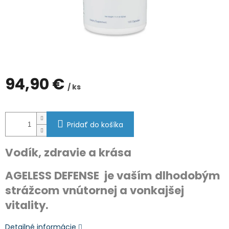
94,90 €
/ ks
Jednotková
cena:
Pridať do košíka
Vodík, zdravie a krása
AGELESS DEFENSE je vaším dlhodobým
strážcom vnútornej a vonkajšej
vitality.
Detailné informácie