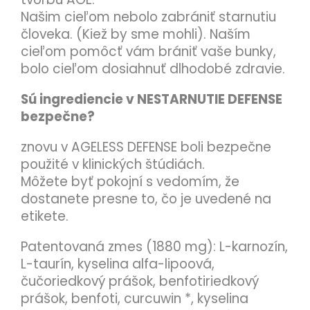
Našim cieľom nebolo zabrániť starnutiu
človeka. (Kiež by sme mohli). Naším
cieľom pomôcť vám brániť vaše bunky,
bolo cieľom dosiahnuť dlhodobé zdravie.
Sú ingrediencie
v NESTARNUTIE DEFENSE
bezpečne?
znovu v AGELESS DEFENSE boli bezpečne
použité v klinických štúdiách.
Môžete byť pokojní s vedomím, že
dostanete presne to, čo je uvedené na
etikete.
Patentovaná zmes (1880 mg): L-karnozín,
L-taurín, kyselina alfa-lipoová,
čučoriedkový prášok, benfotiriedkový
prášok, benfoti, curcuwin *, kyselina