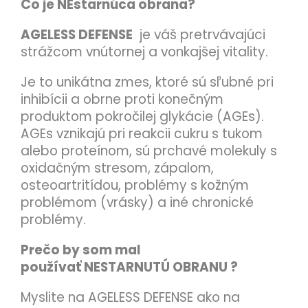
Čo je
NEstarnúca obrana?
AGELESS DEFENSE
je váš pretrvávajúci
strážcom vnútornej a vonkajšej vitality.
Je to unikátna zmes, ktoré sú sľubné pri
inhibícii a obrne proti konečným
produktom pokročilej glykácie (AGEs).
AGEs vznikajú pri reakcii cukru s tukom
alebo proteínom, sú prchavé molekuly s
oxidačným stresom, zápalom,
osteoartritídou, problémy s kožným
problémom (vrásky) a iné chronické
problémy.
Prečo by som mal
používať
NESTARNUTÚ OBRANU
?
Myslite na AGELESS DEFENSE ako na