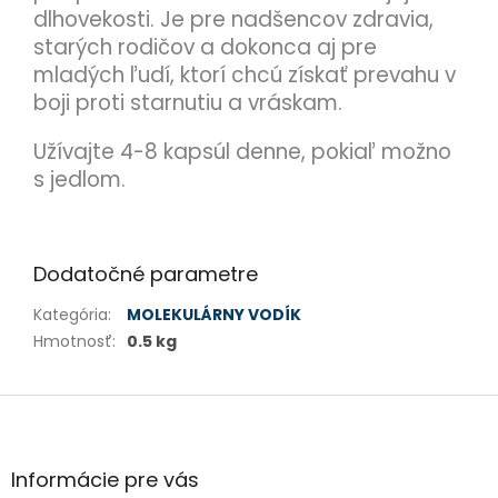
dlhovekosti. Je pre nadšencov zdravia,
starých rodičov a dokonca aj pre
mladých ľudí, ktorí chcú získať prevahu v
boji proti starnutiu a vráskam.
Užívajte 4-8 kapsúl denne, pokiaľ možno
s jedlom.
Dodatočné parametre
Kategória
:
MOLEKULÁRNY VODÍK
Hmotnosť
:
0.5 kg
Z
á
p
ä
Informácie pre vás