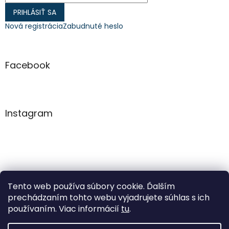
PRIHLÁSIŤ SA
Nová registrácia
Zabudnuté heslo
Facebook
Instagram
Tento web používa súbory cookie. Ďalším
Sledovať na Instagrame
prechádzaním tohto webu vyjadrujete súhlas s ich
používaním. Viac informácií
tu
.
Vytvoril Shoptet