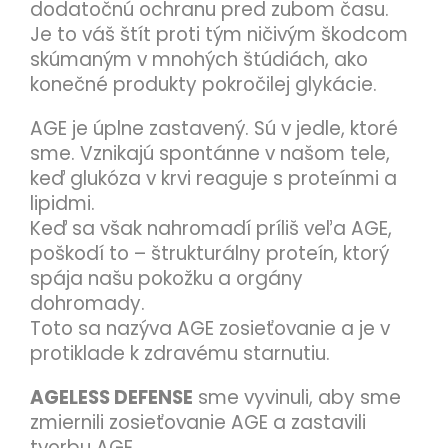
dodatočnú ochranu pred zubom času.
Je to váš štít proti tým ničivým škodcom
skúmaným v mnohých štúdiách, ako
konečné produkty pokročilej glykácie.
AGE je úplne zastavený. Sú v jedle, ktoré
sme. Vznikajú spontánne v našom tele,
keď glukóza v krvi reaguje s proteínmi a
lipidmi.
Keď sa však nahromadí príliš veľa AGE,
poškodí to – štrukturálny proteín, ktorý
spája našu pokožku a orgány
dohromady.
Toto sa nazýva AGE zosieťovanie a je v
protiklade k zdravému starnutiu.
AGELESS DEFENSE
sme vyvinuli, aby sme
zmiernili zosieťovanie AGE a zastavili
tvorbu AGE.