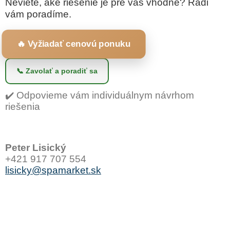
Neviete, aké riešenie je pre vás vhodné? Radi
vám poradíme.
🔥 Vyžiadať cenovú ponuku
📞 Zavolať a poradiť sa
✔️ Odpovieme vám individuálnym návrhom
riešenia
Peter Lisický
+421 917 707 554
lisicky@spamarket.sk