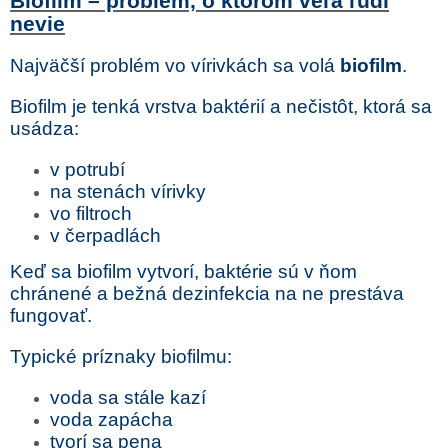
Biofilm – problém, o ktorom veľa ľudí
nevie
Najväčší problém vo vírivkách sa volá
biofilm
.
Biofilm je tenká vrstva baktérií a nečistôt, ktorá sa
usádza:
v potrubí
na stenách vírivky
vo filtroch
v čerpadlách
Keď sa biofilm vytvorí, baktérie sú v ňom
chránené a bežná dezinfekcia na ne prestáva
fungovať.
Typické príznaky biofilmu:
voda sa stále kazí
voda zapácha
tvorí sa pena