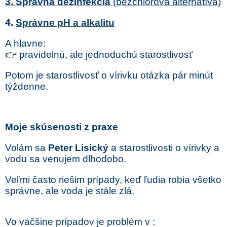
3.
Správna dezinfekcia
(bezchlórová alternatíva)
4.
Správne pH a alkalitu
A hlavne:
👉 pravidelnú, ale jednoduchú starostlivosť
Potom je starostlivosť o vírivku otázka pár minút
týždenne.
Moje skúsenosti z praxe
Volám sa
Peter Lisický
a starostlivosti o vírivky a
vodu sa venujem dlhodobo.
Veľmi často riešim prípady, keď ľudia robia všetko
správne, ale voda je stále zlá.
Vo väčšine prípadov je problém v :