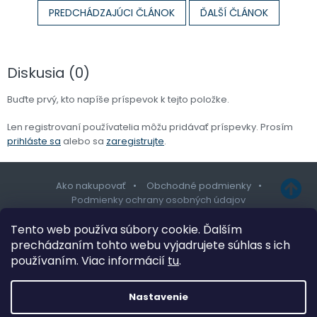
PREDCHÁDZAJÚCI ČLÁNOK
ĎALŠÍ ČLÁNOK
Diskusia (0)
Buďte prvý, kto napíše príspevok k tejto položke.
Len registrovaní používatelia môžu pridávať príspevky. Prosím
prihláste sa
alebo sa
zaregistrujte
.
Ako nakupovať
Obchodné podmienky
Podmienky ochrany osobných údajov
Z
Tento web používa súbory cookie. Ďalším
á
prechádzaním tohto webu vyjadrujete súhlas s ich
p
používaním. Viac informácií
tu
.
Copyright 2026
SPAmarket
. Všetky práva vyhradené.
Upraviť
ä
nastavenie cookies
t
Nastavenie
Design šablony vytvořil
Shoptetak.cz
&
Tomáš Hlad
.
i
Vytvoril Shoptet