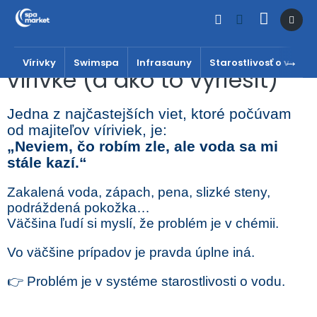
Prejsť
na
obsah
Prečo sa kazí voda vo
Vírivky
Swimspa
Infrasauny
Starostlivosť o vodu
vírivke (a ako to vyriešiť)
Jedna z najčastejších viet, ktoré počúvam
od majiteľov víriviek, je:
„Neviem, čo robím zle, ale voda sa mi
stále kazí.“
Zakalená voda, zápach, pena, slizké steny,
podráždená pokožka…
Väčšina ľudí si myslí, že problém je v chémii.
Vo väčšine prípadov je pravda úplne iná.
👉 Problém je v systéme starostlivosti o vodu.