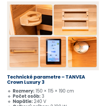
Technické parametre – TANVEA
Crown Luxury 3
🔹
Rozmery:
150 × 115 × 190 cm
🔹
Počet osôb:
3
🔹
Napätie:
240 V