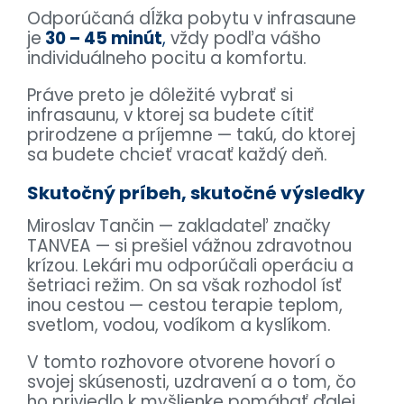
Odporúčaná dĺžka pobytu v infrasaune
je
30 – 45 minút
,
vždy podľa vášho
individuálneho pocitu a komfortu.
Práve preto je dôležité vybrať si
infrasaunu, v ktorej sa budete cítiť
prirodzene a príjemne — takú, do ktorej
sa budete chcieť vracať každý deň.
Skutočný príbeh, skutočné výsledky
Miroslav Tančin — zakladateľ značky
TANVEA — si prešiel vážnou zdravotnou
krízou. Lekári mu odporúčali operáciu a
šetriaci režim. On sa však rozhodol ísť
inou cestou — cestou terapie teplom,
svetlom, vodou, vodíkom a kyslíkom.
V tomto rozhovore otvorene hovorí o
svojej skúsenosti, uzdravení a o tom, čo
ho priviedlo k myšlienke pomáhať ďalej.