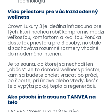
technológiu
Viac priestoru pre váš každodenný
wellness
Crown Luxury 3 je ideálna infrasauna pre
tých, ktorí nechcú robiť kompromis medzi
veľkosťou, komfortom a kvalitou. Ponúka
dostatok priestoru pre 3 osoby, no stále
si zachováva rozumné rozmery vhodné
do moderného interiéru.
Je to sauna, do ktorej sa nechodí len
„občas“. Je to domáci wellness priestor,
kam sa budete chcieť vracať po práci,
po športe, pri únave alebo vtedy, keď si
telo vypýta pokoj, teplo a regeneráciu.
Ako pôsobí infrasauna TANVEA na
telo
TANVEA Crown Luxury 3 využíva