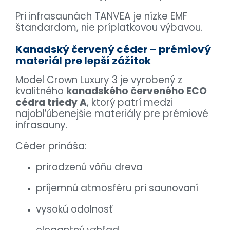
Pri infrasaunách TANVEA je nízke EMF
štandardom, nie príplatkovou výbavou.
Kanadský červený céder – prémiový
materiál pre lepší zážitok
Model Crown Luxury 3 je vyrobený z
kvalitného
kanadského červeného ECO
cédra triedy A
, ktorý patrí medzi
najobľúbenejšie materiály pre prémiové
infrasauny.
Céder prináša:
prirodzenú vôňu dreva
príjemnú atmosféru pri saunovaní
vysokú odolnosť