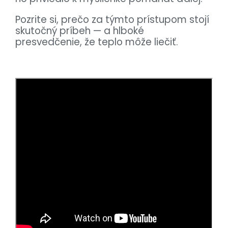
Pozrite si, prečo za týmto prístupom stojí
skutočný príbeh — a hlboké
presvedčenie, že teplo môže liečiť.