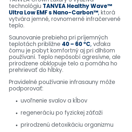
technológiu
TANVEA Healthy Wave™
Ultra Low EMF s Nano-Carbon™
,
ktorá
vytvára jemné, rovnomerné infračervené
teplo.
Saunovanie prebieha pri príjemných
teplotách približne
40 – 60 °C
,
vďaka
čomu je pobyt komfortný aj pri dlhšom
používaní. Teplo nepôsobí agresívne, ale
prirodzene obklopuje telo a pomáha ho
prehrievať do hĺbky.
Pravidelné používanie infrasauny môže
podporovať:
uvoľnenie svalov a kĺbov
regeneráciu po fyzickej záťaži
prirodzenú detoxikáciu organizmu