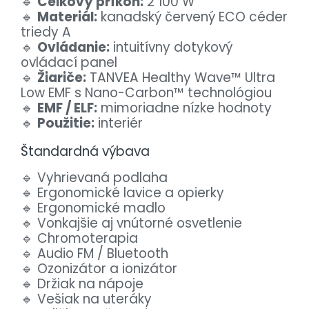
🔹
Celkový príkon:
2 100 W
🔹
Materiál:
kanadský červený ECO céder
triedy A
🔹
Ovládanie:
intuitívny dotykový
ovládací panel
🔹
Žiariče:
TANVEA Healthy Wave™ Ultra
Low EMF s Nano-Carbon™ technológiou
🔹
EMF / ELF:
mimoriadne nízke hodnoty
🔹
Použitie:
interiér
Štandardná výbava
🔹 Vyhrievaná podlaha
🔹 Ergonomické lavice a opierky
🔹 Ergonomické madlo
🔹 Vonkajšie aj vnútorné osvetlenie
🔹 Chromoterapia
🔹 Audio FM / Bluetooth
🔹 Ozonizátor a ionizátor
🔹 Držiak na nápoje
🔹 Vešiak na uteráky