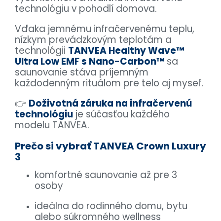
technológiu v pohodlí domova.
Vďaka jemnému infračervenému teplu,
nízkym prevádzkovým teplotám a
technológii
TANVEA Healthy Wave™
Ultra Low EMF s Nano-Carbon™
sa
saunovanie stáva príjemným
každodenným rituálom pre telo aj myseľ.
👉
Doživotná záruka na infračervenú
technológiu
je súčasťou každého
modelu TANVEA.
Prečo si vybrať TANVEA Crown Luxury
3
komfortné saunovanie až pre 3
osoby
ideálna do rodinného domu, bytu
alebo súkromného wellness