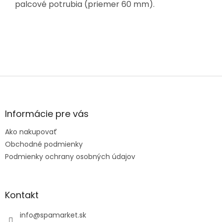
palcové potrubia (priemer 60 mm).
Z
á
p
ä
Informácie pre vás
t
Ako nakupovať
i
e
Obchodné podmienky
Podmienky ochrany osobných údajov
Kontakt
info
@
spamarket.sk