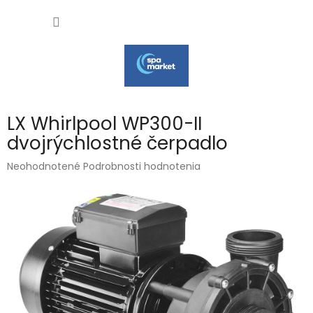
Prejsť
NÁKU
na
obsah
KOŠÍK
LX Whirlpool WP300-II
dvojrýchlostné čerpadlo
Priemerné
Neohodnotené
Podrobnosti hodnotenia
hodnotenie
produktu
je
0,0
z
5
hviezdičiek.