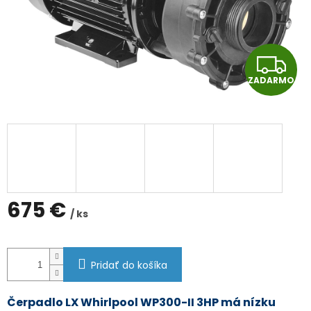
Z
ZADARMO
A
D
A
R
M
675 €
/ ks
O
Jednotková
cena:
Pridať do košíka
Čerpadlo LX Whirlpool WP300-II 3HP má nízku