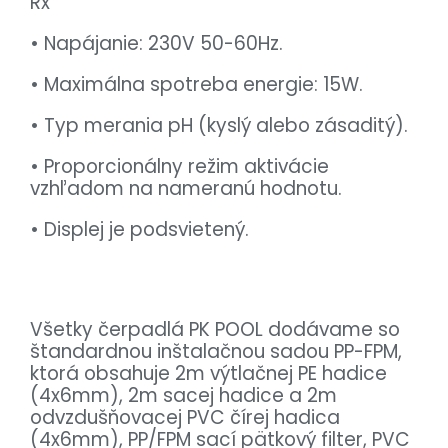
Rx
• Napájanie: 230V 50-60Hz.
• Maximálna spotreba energie: 15W.
• Typ merania pH (kyslý alebo zásaditý).
• Proporcionálny režim aktivácie
vzhľadom na nameranú hodnotu.
• Displej je podsvietený.
Všetky čerpadlá PK POOL dodávame so
štandardnou inštalačnou sadou PP-FPM,
ktorá obsahuje 2m výtlačnej PE hadice
(4x6mm), 2m sacej hadice a 2m
odvzdušňovacej PVC čírej hadica
(4x6mm), PP/FPM sací pätkový filter, PVC