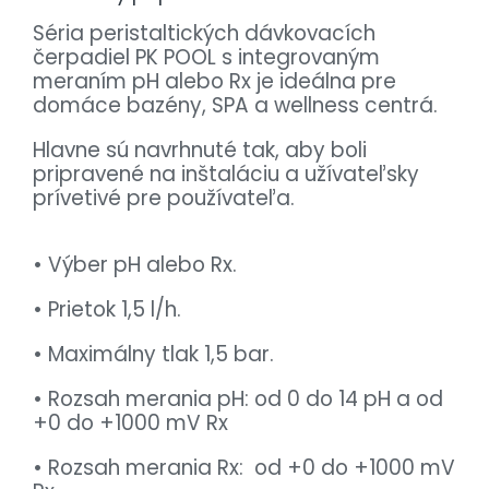
Séria peristaltických dávkovacích
čerpadiel PK POOL s integrovaným
meraním pH alebo Rx je ideálna pre
domáce bazény, SPA a wellness centrá.
Hlavne sú navrhnuté tak, aby boli
pripravené na inštaláciu a užívateľsky
prívetivé pre používateľa.
• Výber pH alebo Rx.
• Prietok 1,5 l/h.
• Maximálny tlak 1,5 bar.
• Rozsah merania pH: od 0 do 14 pH a od
+0 do +1000 mV Rx
• Rozsah merania Rx: od +0 do +1000 mV