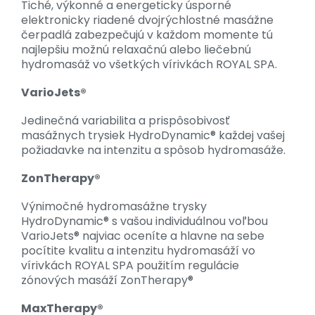
Tiché, výkonné a energeticky úsporné
elektronicky riadené dvojrýchlostné masážne
čerpadlá zabezpečujú v každom momente tú
najlepšiu možnú relaxačnú alebo liečebnú
hydromasáž vo všetkých vírivkách ROYAL SPA.
VarioJets®
Jedinečná variabilita a prispôsobivosť
masážnych trysiek HydroDynamic® každej vašej
požiadavke na intenzitu a spôsob hydromasáže.
ZonTherapy®
Výnimočné hydromasážne trysky
HydroDynamic® s vašou individuálnou voľbou
VarioJets® najviac oceníte a hlavne na sebe
pocítite kvalitu a intenzitu hydromasáží vo
vírivkách ROYAL SPA použitím regulácie
zónových masáží ZonTherapy®
MaxTherapy®