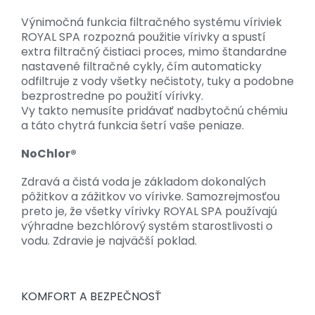
Výnimočná funkcia filtračného systému víriviek
ROYAL SPA rozpozná použitie vírivky a spustí
extra filtračný čistiaci proces, mimo štandardne
nastavené filtračné cykly, čím automaticky
odfiltruje z vody všetky nečistoty, tuky a podobne
bezprostredne po použití vírivky.
Vy takto nemusíte pridávať nadbytočnú chémiu
a táto chytrá funkcia šetrí vaše peniaze.
NoChlor®
Zdravá a čistá voda je základom dokonalých
pôžitkov a zážitkov vo vírivke. Samozrejmosťou
preto je, že všetky vírivky ROYAL SPA používajú
výhradne bezchlórový systém starostlivosti o
vodu. Zdravie je najväčší poklad.
KOMFORT A BEZPEČNOSŤ