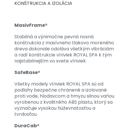
KONŠTRUKCIA A IZOLÁCIA
MasivFrame®
Stabilná a výnimočne pevná nosná
konštrukcia z masívneho tlakovo moreného
dreva dokonale odoláva všetkým vibráciám
a radí konštrukcie víriviek ROYAL SPA k tým
najstabilnejším vo svete víriviek.
SafeBase®
Všetky modely víriviek ROYAL SPA sú od
podlahy bezpečne chránené a izolované
proti vode, hlodavcom a hmyzu silnou vaňou
vyrobenou z kvalitného ABS plastu, ktorý sa
vyznačuje vysokou húževnatosťou a
tvrdosťou.
DuraCab®