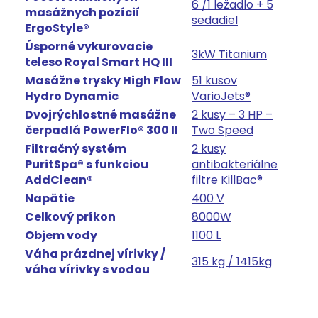
6 /1 ležadlo + 5
masážnych pozícií
sedadiel
ErgoStyle®
Úsporné vykurovacie
3kW Titanium
teleso Royal Smart HQ III
Masážne trysky High Flow
51 kusov
Hydro Dynamic
VarioJets®
Dvojrýchlostné masážne
2 kusy – 3 HP –
čerpadlá PowerFlo® 300 II
Two Speed
Filtračný systém
2 kusy
PuritSpa® s funkciou
antibakteriálne
AddClean®
filtre KillBac®
Napätie
400 V
Celkový príkon
8000W
Objem vody
1100 L
Váha prázdnej vírivky /
315 kg / 1415kg
váha vírivky s vodou