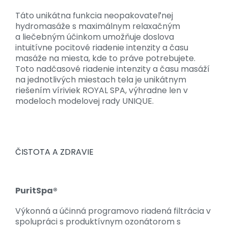
Táto unikátna funkcia neopakovateľnej
hydromasáže s maximálnym relaxačným
a liečebným účinkom umožňuje doslova
intuitívne pocitové riadenie intenzity a času
masáže na miesta, kde to práve potrebujete.
Toto nadčasové riadenie intenzity a času masáží
na jednotlivých miestach tela je unikátnym
riešením víriviek ROYAL SPA, výhradne len v
modeloch modelovej rady UNIQUE.
ČISTOTA A ZDRAVIE
PuritSpa®
Výkonná a účinná programovo riadená filtrácia v
spolupráci s produktívnym ozonátorom s