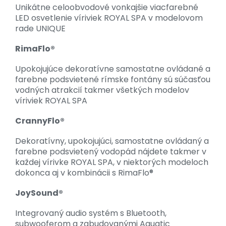
Unikátne celoobvodové vonkajšie viacfarebné
LED osvetlenie víriviek ROYAL SPA v modelovom
rade UNIQUE
RimaFlo®
Upokojujúce dekoratívne samostatne ovládané a
farebne podsvietené rímske fontány sú súčasťou
vodných atrakcií takmer všetkých modelov
víriviek ROYAL SPA
CrannyFlo®
Dekoratívny, upokojujúci, samostatne ovládaný a
farebne podsvietený vodopád nájdete takmer v
každej vírivke ROYAL SPA, v niektorých modeloch
dokonca aj v kombinácii s RimaFlo®
JoySound®
Integrovaný audio systém s Bluetooth,
subwooferom a zabudovanými Aquatic