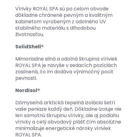
Vírivky ROYAL SPA sú po celom obvode
dôkladne chránené pevným a kvalitným
kabinetom vyrobeným z odolného UV
stabilného materiálu s dlhodobou
životnosťou.
SolidShell®
Mimoriadne silná a odolná škrupina víriviek
ROYAL SPA je navyše v sedacích pozíciách
zosilnená, čo im dodáva výnimočný pocit
pevnosti.
NordIsol®
Dômyselná arktická tepelná izolácia šetrí
vaše peniaze každý deň. Dôkladne izoluje nie
len samotnú škrupinu vírivky, ale aj podlahu
vírivky a celý obvodový plášť čím absolútne
minimalizuje energetické nároky víriviek
ROYAL SPA.