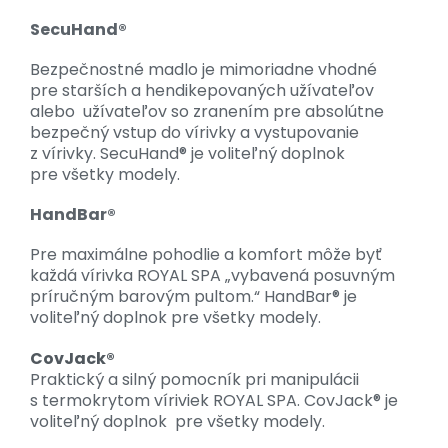
SecuHand®
Bezpečnostné madlo je mimoriadne vhodné
pre starších a hendikepovaných užívateľov
alebo užívateľov so zranením pre absolútne
bezpečný vstup do vírivky a vystupovanie
z vírivky. SecuHand® je voliteľný doplnok
pre všetky modely.
HandBar®
Pre maximálne pohodlie a komfort môže byť
každá vírivka ROYAL SPA „vybavená posuvným
príručným barovým pultom.“ HandBar® je
voliteľný doplnok pre všetky modely.
CovJack®
Praktický a silný pomocník pri manipulácii
s termokrytom víriviek ROYAL SPA. CovJack® je
voliteľný doplnok pre všetky modely.