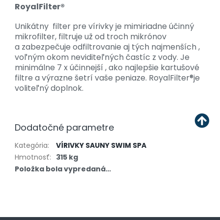
RoyalFilter®
Unikátny filter pre vírivky je mimiriadne účinný
mikrofilter, filtruje už od troch mikrónov
a zabezpečuje odfiltrovanie aj tých najmenších ,
voľným okom neviditeľných častíc z vody. Je
minimálne 7 x účinnejší , ako najlepšie kartušové
filtre a výrazne šetrí vaše peniaze. RoyalFilter®je
voliteľný doplnok.
Dodatočné parametre
Kategória
:
VÍRIVKY SAUNY SWIM SPA
Hmotnosť
:
315 kg
Položka bola vypredaná…