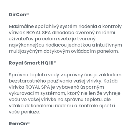
DirCon®
Maximálne spoľahlivý systém riadenia a kontroly
víriviek ROYAL SPA dlhodobo overený miliónmi
užívateľov po celom svete je tvorený
najvýkonnejšou riadiacou jednotkou a intuitívnym
multijazyčným dotykovým ovládacím panelom.
Royal Smart HQ III®
Správna teplota vody v správny čas je základom
bezstarostného používania vašej vírivky. Každá
vírivka ROYAL SPA je vybavená úsporným
vykurovacím systémom, ktorý nie len že vyhreje
vodu vo vašej vírivke na správnu teplotu, ale
vďaka dokonalému riadeniu a kontrole aj šetrí
vaše peniaze.
RemOn®