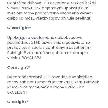
Centrálne dúhové LED osvetlenie rozžiari každú
vírivku ROYAL SPA príjemným upokojujúcim
svetlom farby podľa vášho osobného výberu
alebo sa môžu všetky farby plynule prelínať.
ClearLight®
Upokojujúce viacfarebné celoobvodové
podhladinové LED osvetlenie a podsvietenie
prvkov tvorí spolu s centrálnym osvetlením
RainLight® základ účinnej chromatoterapie
víriviek ROYAL SPA.
CornLight®
Decentné farebné LED osvetlenie vonkajších
rohov kabinetu umocňuje vonkajšiu krásu víriviek
ROYAL SPA modelových radov PREMIER a
EXCELLENT
CircLight®