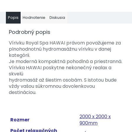
Popis
Hodnotenie
Diskusia
Podrobný popis
Vírivku Royal Spa HAWAI právom považujeme za
plnohodnotnú hydromasážnu vírivku v danej
kategórii.
Je moderná kompaktná pohodlná a priestranná.
Vírivka HAWAI poskytne nekonečný realax a
skvelú
hydromasáž až šiestim osobám. S istotou bude
vždy vašou súkromnou dovolenkovou
destináciou.
2000 x 2000 x
Rozmer
900mm
Počet relaxačných