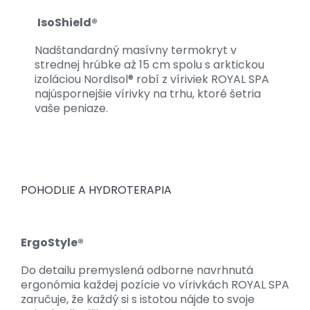
IsoShield®
Nadštandardný masívny termokryt v
strednej hrúbke až 15 cm spolu s arktickou
izoláciou NordIsol® robí z víriviek ROYAL SPA
najúspornejšie vírivky na trhu, ktoré šetria
vaše peniaze.
POHODLIE A HYDROTERAPIA
ErgoStyle®
Do detailu premyslená odborne navrhnutá
ergonómia každej pozície vo vírivkách ROYAL SPA
zaručuje, že každý si s istotou nájde to svoje