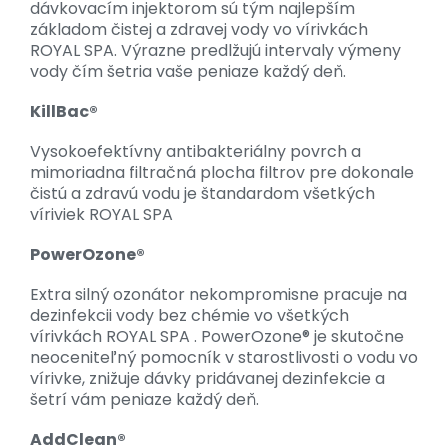
dávkovacím injektorom sú tým najlepším
základom čistej a zdravej vody vo vírivkách
ROYAL SPA. Výrazne predlžujú intervaly výmeny
vody čím šetria vaše peniaze každý deň.
KillBac®
Vysokoefektívny antibakteriálny povrch a
mimoriadna filtračná plocha filtrov pre dokonale
čistú a zdravú vodu je štandardom všetkých
víriviek ROYAL SPA
PowerOzone®
Extra silný ozonátor nekompromisne pracuje na
dezinfekcii vody bez chémie vo všetkých
vírivkách ROYAL SPA . PowerOzone® je skutočne
neoceniteľný pomocník v starostlivosti o vodu vo
vírivke, znižuje dávky pridávanej dezinfekcie a
šetrí vám peniaze každý deň.
AddClean®