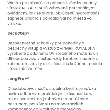
Všetko pre absolútne pohodlie, všetky modely
víriviek ROYAL SPA sú vybavené personálnymi
ovládačmi, tak že si vašu obľúbenú hydromasáž
zapnete priamo z pohodlia vášho miesta vo
vírivke.
SecuStep®
Bezpečnostné schodíky pre pohodlný a
bezpečný vstup a výstup z víriviek ROYAL SPA
vyrobené z odolného UV stabilného materiálu s
dlhodobou životnosťou, vždy farebne zladené s
kabinetom vírivky a sú súčasťou každého modelu
víriviek ROYAL SPA.
LongPro+®
Dlhodobá životnosť a stabilná kvalita je vďaka
našim odborným praktickým skúsenostiam,
rokmi overeným výrobným a montážnym
postupom, používaniu najmodernejších
komponentov a kvalitných materiálov